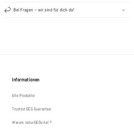
a
Bei Fragen – wir sind für dich da!
r
e
r
I
n
h
a
l
t
Informationen
Alle Produkte
Trusted GEG Guarantee
Warum naturGEGvital ?