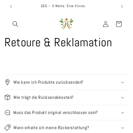
Direkt
GEG – 3 Werte. Eine Vision.
zum Inhalt
Einloggen
Warenkorb
Retoure & Reklamation
E
i
Wie kann ich Produkte zurücksenden?
n
k
Wer trägt die Rücksendekosten?
l
a
Muss das Produkt original verschlossen sein?
p
p
Wann erhalte ich meine Rückerstattung?
b